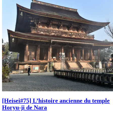
[Heisei#75] L’histoire ancienne du temple
Horyu-ji de Nara