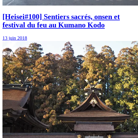
[Heisei#100] Sentiers sacrés, onsen et
festival du feu au Kumano Kodo
13 juin 2018