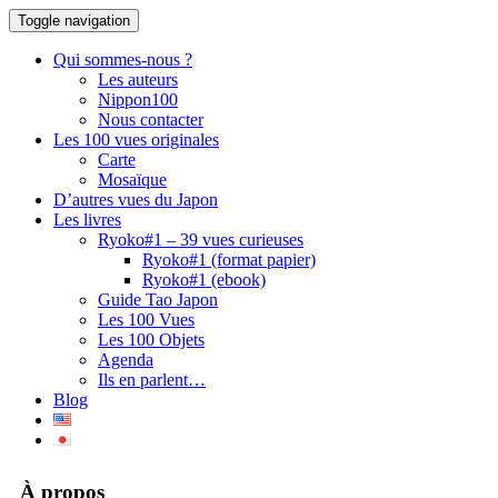
Toggle navigation
Qui sommes-nous ?
Les auteurs
Nippon100
Nous contacter
Les 100 vues originales
Carte
Mosaïque
D’autres vues du Japon
Les livres
Ryoko#1 – 39 vues curieuses
Ryoko#1 (format papier)
Ryoko#1 (ebook)
Guide Tao Japon
Les 100 Vues
Les 100 Objets
Agenda
Ils en parlent…
Blog
À propos