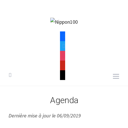
facebook
twitter
instagram
pinterest
mail
Togg
sideb
&
Agenda
navig
Dernière mise à jour le 06/09/2019