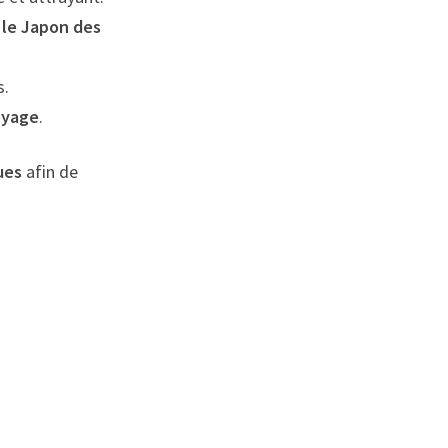
 le Japon des
s
.
oyage
.
ues
afin de