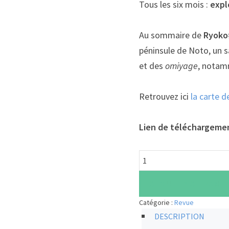
Tous les six mois :
expl
Au sommaire de
Ryoko
péninsule de Noto, un s
et des
omiyage
, notam
Retrouvez ici
la carte d
Lien de téléchargeme
quantité
de
AJOUTER AU PANIE
Ryoko#1
(ebook)
Catégorie :
Revue
DESCRIPTION
-