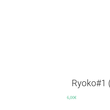
Ryoko#1 (
6,00
€