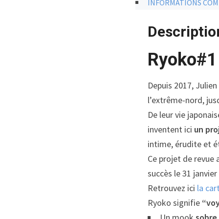
INFORMATIONS COM
39
vues
Descriptio
curieuses
du
Ryoko#
Japon
Depuis 2017, Julien
l’extrême-nord, jus
De leur vie japonai
inventent ici
un pro
intime, érudite et 
Ce projet de revue a 
succès le 31 janvier
Retrouvez ici
la ca
Ryoko
signifie
“voy
Un mook
sobre,