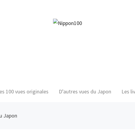
facebook
twitter
instagram
pinterest
mail
es 100 vues originales
D’autres vues du Japon
Les li
du Japon