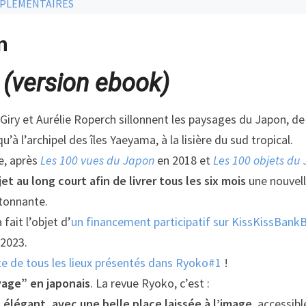
PLÉMENTAIRES
n
1
(version ebook)
Giry
et Aurélie Roperch sillonnent
les paysages du Japon, de
qu’à l’archipel des îles Yaeyama
, à la lisière du sud tropical.
se, après
Les 100 vues du Japon
en 2018
et
Les 100 objets du
jet au long court afin de livrer tous les six mois
une nouvel
étonnante.
fait l’objet d’
un financement participatif sur KissKissBank
 2023.
rte de tous les lieux présentés dans Ryoko#1
!
age” en japonais
. La revue Ryoko, c’est :
 élégant, avec une belle place laissée à l’image
, accessibl