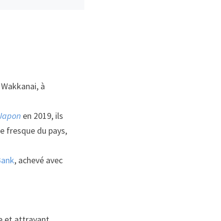
 Wakkanai, à
 Japon
en 2019
, ils
le
fresque
du pays,
Bank
, achevé avec
e et attrayant.