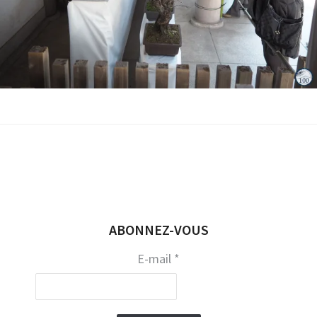
17 févrie
ABONNEZ-VOUS
E-mail
*