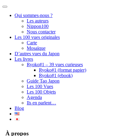
Toggle
navigation
Qui sommes-nous ?
Les auteurs
Nippon100
Nous contacter
Les 100 vues originales
Carte
Mosaïque
D’autres vues du Japon
Les livres
Ryoko#1 – 39 vues curieuses
Ryoko#1 (format papier)
Ryoko#1 (ebook)
Guide Tao Japon
Les 100 Vues
Les 100 Objets
Agenda
Ils en parlent…
Blog
À propos