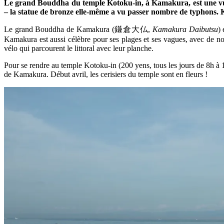
Le grand Bouddha du temple Kotoku-in, à Kamakura, est une vu
– la statue de bronze elle-même a vu passer nombre de typhons. K
Le grand Bouddha de Kamakura (鎌倉大仏,
Kamakura Daibutsu
)
Kamakura est aussi célèbre pour ses plages et ses vagues, avec de nom
vélo qui parcourent le littoral avec leur planche.
Pour se rendre au temple Kotoku-in (200 yens, tous les jours de 8h à 1
de Kamakura. Début avril, les cerisiers du temple sont en fleurs !