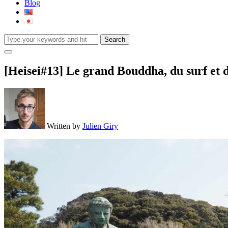
Blog
Toggle
sidebar
[Heisei#13] Le grand Bouddha, du surf et 
&
navigation
Written by
Julien Giry