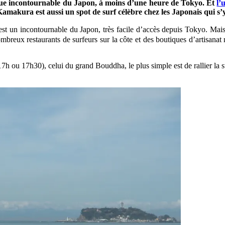
e incontournable du Japon, à moins d’une heure de Tokyo. Et
l’
amakura est aussi un spot de surf célèbre chez les Japonais qui s’
 est un incontournable du Japon, très facile d’accès depuis Tokyo. Mais 
breux restaurants de surfeurs sur la côte et des boutiques d’artisanat 
7h ou 17h30), celui du grand Bouddha, le plus simple est de rallier la s