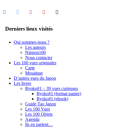
facebook
twitter
instagram
pinterest
mail
Derniers lieux visités
Qui sommes-nous ?
Les auteurs
Nippon100
Nous contacter
Les 100 vues originales
Carte
Mosaïque
D’autres vues du Japon
Les livres
Ryoko#1 – 39 vues curieuses
Ryoko#1 (format papier)
Ryoko#1 (ebook)
Guide Tao Japon
Les 100 Vues
Les 100 Objets
Agenda
Ils en parlent…