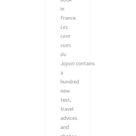
in
France.
Les
cent
vues
du
Japon
contains
a
hundred
new
text,
travel
advices
and