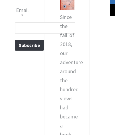
linkedin
mail
Email
*
Since
the
fall of
2018,
our
adventure
around
the
hundred
views
had
became
a
book