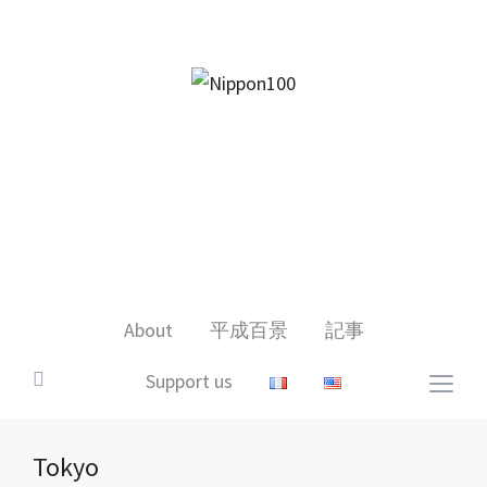
facebook
twitter
instagram
pinterest
mail
About
平成百景
記事
Support us
Togg
sideb
&
Tokyo
navig