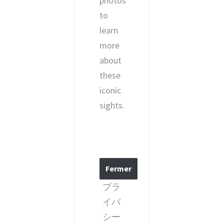
photos
to
learn
more
about
these
iconic
sights.
プラ
イバ
シー