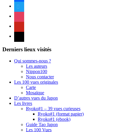
twitter
instagram
pinterest
mail
Derniers lieux visités
Qui sommes-nous ?
Les auteurs
Nippon100
Nous contacter
Les 100 vues originales
Carte
Mosaïque
D’autres vues du Japon
Les livres
Ryoko#1 – 39 vues curieuses
Ryoko#1 (format papier)
Ryoko#1 (ebook)
Guide Tao Japon
Les 100 Vues