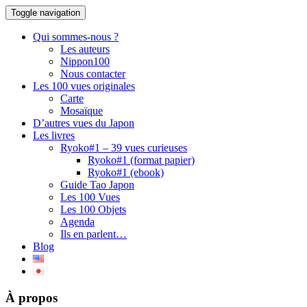
Toggle navigation
Qui sommes-nous ?
Les auteurs
Nippon100
Nous contacter
Les 100 vues originales
Carte
Mosaïque
D’autres vues du Japon
Les livres
Ryoko#1 – 39 vues curieuses
Ryoko#1 (format papier)
Ryoko#1 (ebook)
Guide Tao Japon
Les 100 Vues
Les 100 Objets
Agenda
Ils en parlent…
Blog
À propos