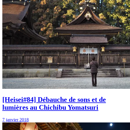
[Heisei#84] Débauche de sons et de
lumières au Chichibu Yomatsuri
7 janvier 2018