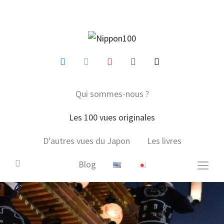
facebook
twitter
instagram
pinterest
mail
Qui sommes-nous ?
Les 100 vues originales
D’autres vues du Japon
Les livres
Blog
Togg
sideb
&
navig