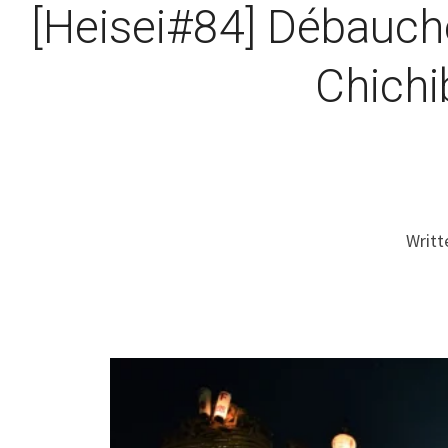
[Heisei#84] Débauche
Chichi
Writt