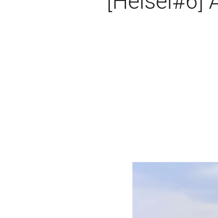
[Heisei#6] 