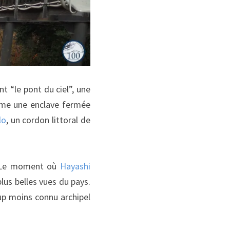
t “le pont du ciel”, une
orme une enclave fermée
lo
, un cordon littoral de
e. Le moment où
Hayashi
plus belles vues du pays.
oup moins connu archipel