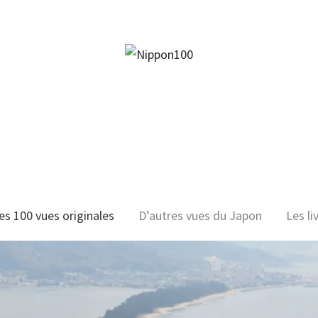
facebook
twitter
instagram
pinterest
mail
es 100 vues originales
D’autres vues du Japon
Les li