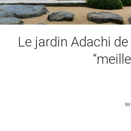
Le jardin Adachi de
“meill
Wr