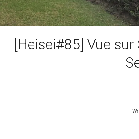
[Heisei#85] Vue sur 
S
Wr