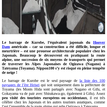
Le barrage de Kurobe, l’équivalent japonais du
Hoover
Dam
américain – car sa construction a été difficile, longue et
meurtrière – est une prouesse architecturale populaire chez les
Japonais. Beaucoup le découvrent en pratiquant la route
alpine, une succession de six moyens de transports qui permet
de traverser les Alpes Japonaises de Ogizawa (Nagano) à
Tateyama (Toyama). Nippon100 s’y est risqué en pleine tempête
de neige !
Le barrage de Kurobe est le seul paysage de
la liste des 100
paysages de l’ère Heisei
qui soit uniquement dans la préfecture de
Toyama (les Monts Hida sont partagés avec Nagano et Gifu, et
Gokayama va de pair avec Shirakawa-go, également à Gifu). Assez
peu visité des touristes européens ou occidentaux
, il est très
célèbre chez les Japonais et les autres touristes asiatiques, comme
l’est l’ensemble de la route alpine qui relie Ogizawa à Tateyama.