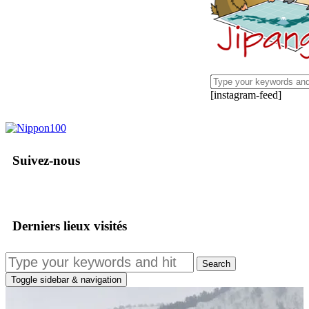
[instagram-feed]
Suivez-nous
facebook
twitter
instagram
pinterest
mail
Derniers lieux visités
Toggle sidebar & navigation