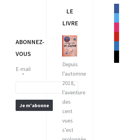
facebook
LE
twitter
LIVRE
instagram
pinterest
ABONNEZ-
linkedin
VOUS
mail
Depuis
E-mail
l’automne
*
2018,
l’aventure
des
cent
vues
s’est
prolongée