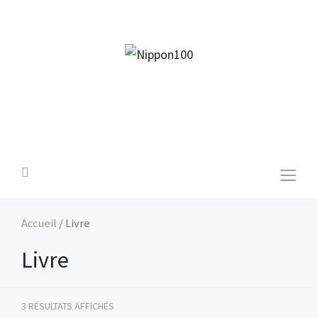
facebook
twitter
instagram
pinterest
mail
Togg
sideb
&
Accueil
/ Livre
navig
Livre
3 RÉSULTATS AFFICHÉS