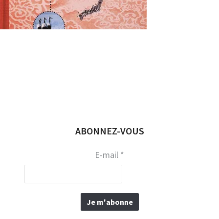
0
€
ABONNEZ-VOUS
E-mail
*