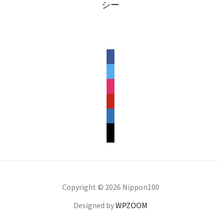
シー
facebook
twitter
instagram
pinterest
linkedin
mail
Copyright © 2026 Nippon100
Designed by
WPZOOM