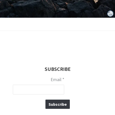
1 10月
SUBSCRIBE
Email
*